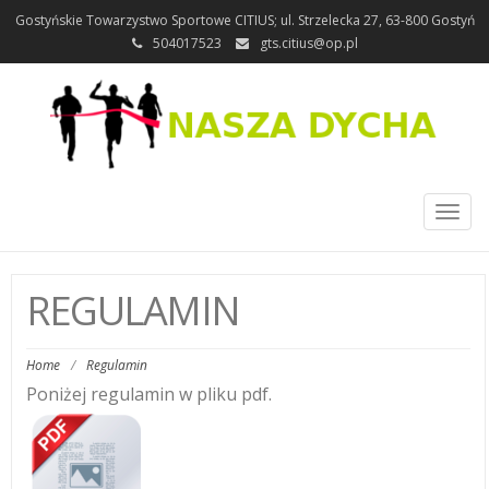
Gostyńskie Towarzystwo Sportowe CITIUS; ul. Strzelecka 27, 63-800 Gostyń
504017523
gts.citius@op.pl
Toggl
naviga
REGULAMIN
Home
/
Regulamin
Poniżej regulamin w pliku pdf.