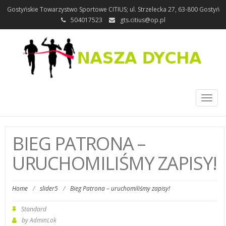
Gostyńskie Towarzystwo Sportowe CITIUS; ul. Strzelecka 27, 63-800 Gostyń
504017523
gts.citius@op.pl
Toggl
naviga
BIEG PATRONA –
URUCHOMILIŚMY ZAPISY!
Home
/
slider5
/
Bieg Patrona – uruchomiliśmy zapisy!
Standard
by
AdminLok