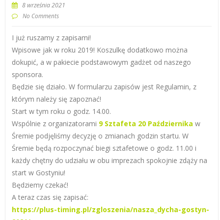
8 września 2021
No Comments
I już ruszamy z zapisami!
Wpisowe jak w roku 2019! Koszulkę dodatkowo można
dokupić, a w pakiecie podstawowym gadżet od naszego
sponsora.
Będzie się działo. W formularzu zapisów jest Regulamin, z
którym należy się zapoznać!
Start w tym roku o godz. 14.00.
Wspólnie z organizatorami
9 Sztafeta 20 Października
w
Śremie podjęliśmy decyzję o zmianach godzin startu. W
Śremie będą rozpoczynać biegi sztafetowe o godz. 11.00 i
każdy chętny do udziału w obu imprezach spokojnie zdąży n
a
start w Gostyniu!
Będziemy czekać!
A teraz czas się zapisać:
https://plus-timing.pl/zgloszenia/nasza_dycha-gostyn-