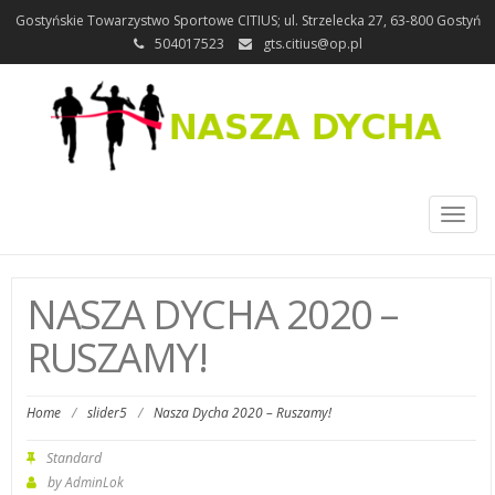
Gostyńskie Towarzystwo Sportowe CITIUS; ul. Strzelecka 27, 63-800 Gostyń
504017523
gts.citius@op.pl
Toggl
naviga
NASZA DYCHA 2020 –
RUSZAMY!
Home
/
slider5
/
Nasza Dycha 2020 – Ruszamy!
Standard
by
AdminLok