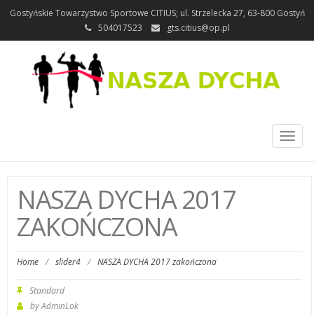
Gostyńskie Towarzystwo Sportowe CITIUS; ul. Strzelecka 27, 63-800 Gostyń
504017523
gts.citius@op.pl
Toggl
naviga
NASZA DYCHA 2017
ZAKOŃCZONA
Home
/
slider4
/
NASZA DYCHA 2017 zakończona
Standard
by
AdminLok