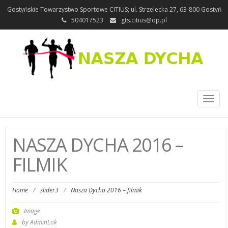
Gostyńskie Towarzystwo Sportowe CITIUS; ul. Strzelecka 27, 63-800 Gostyń
504017523
gts.citius@op.pl
Toggl
naviga
NASZA DYCHA 2016 –
FILMIK
Home
/
slider3
/
Nasza Dycha 2016 – filmik
Image
by
AdminLok