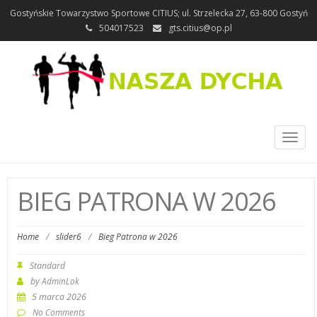
Gostyńskie Towarzystwo Sportowe CITIUS; ul. Strzelecka 27, 63-800 Gostyń
504017523
gts.citius@op.pl
Toggl
naviga
BIEG PATRONA W 2026
Home
/
slider6
/
Bieg Patrona w 2026
Standard
by
AdminLok
5 marca 2026
No Comments